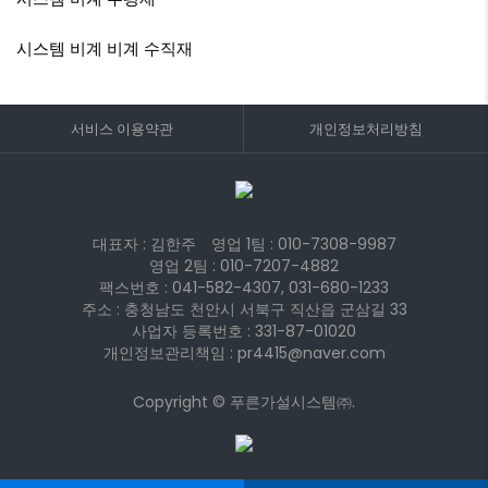
시스템 비계
비계 수직재
서비스 이용약관
개인정보처리방침
대표자 : 김한주
영업 1팀 :
010-7308-9987
영업 2팀 :
010-7207-4882
팩스번호 : 041-582-4307, 031-680-1233
주소 : 충청남도 천안시 서북구 직산읍 군삼길 33
사업자 등록번호 : 331-87-01020
개인정보관리책임 : pr4415@naver.com
Copyright © 푸른가설시스템㈜.