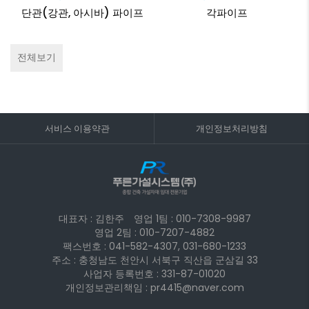
단관(강관, 아시바) 파이프
각파이프
전체보기
서비스 이용약관
개인정보처리방침
대표자 : 김한주
영업 1팀 :
010-7308-9987
영업 2팀 :
010-7207-4882
팩스번호 : 041-582-4307, 031-680-1233
주소 : 충청남도 천안시 서북구 직산읍 군삼길 33
사업자 등록번호 : 331-87-01020
개인정보관리책임 : pr4415@naver.com