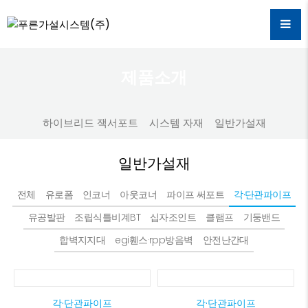
제품소개
하이브리드 잭서포트
시스템 자재
일반가설재
일반가설재
전체
유로폼
인코너
아웃코너
파이프 써포트
각·단관파이프
유공발판
조립식틀비계BT
십자조인트
클램프
기둥밴드
합벽지지대
egi휀스·rpp방음벽
안전난간대
각·단관파이프
각·단관파이프