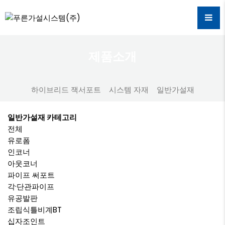
제품소개
하이브리드 잭서포트
시스템 자재
일반가설재
일반가설재 카테고리
전체
유로폼
인코너
아웃코너
파이프 써포트
각·단관파이프
유공발판
조립식틀비계BT
십자조인트