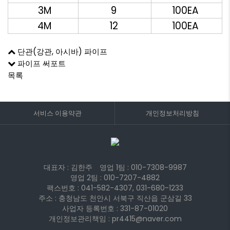
3M
9
100EA
4M
12
100EA
단관(강관, 아시바) 파이프
파이프 써포트
목록
서비스 이용약관
개인정보처리방침
대표자 : 김한주
영업 1팀 :
010-7308-9987
영업 2팀 :
010-7207-4882
팩스번호 : 041-582-4307, 031-680-1233
주소 : 충청남도 천안시 서북구 직산읍 군삼길 33
사업자 등록번호 : 331-87-01020
개인정보관리책임 : pr4415@naver.com