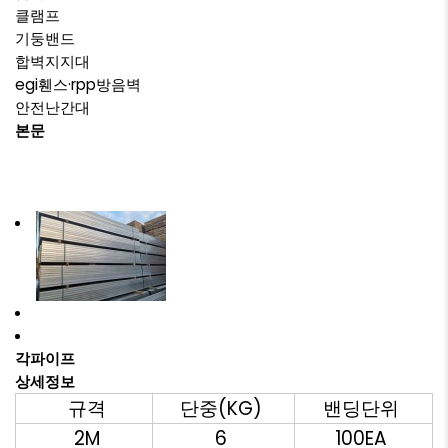
클램프
기둥밴드
합벽지지대
egi휀스·rpp방음벽
안전난간대
본문
각파이프
상세정보
규격
단중(KG)
밴딩단위
2M
6
100EA